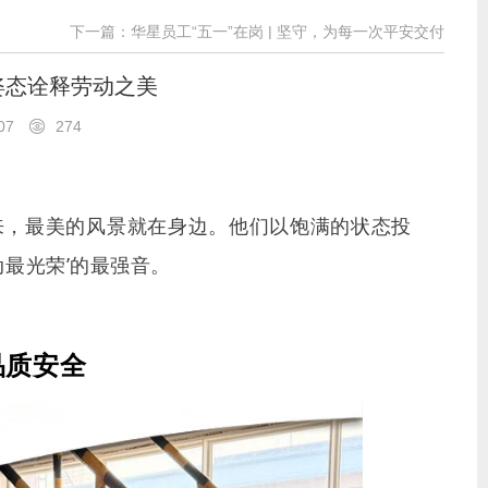
下一篇：华星员工“五一”在岗 | 坚守，为每一次平安交付
姿态诠释劳动之美
-07
274
来，最美的风景就在身边。他们以饱满的状态投
最光荣’的最强音。
品质安全