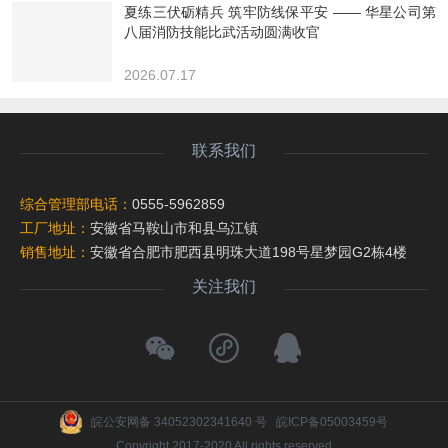
夏练三伏砺精兵 筑牢防线保平安 —— 华星公司第
八届消防技能比武活动圆满收官
2026.07.17
联系我们
综合管理部电话：
0555-5962859
工厂地址：
安徽省马鞍山市和县乌江镇
销售地址：
安徽省合肥市肥西县明珠大道198号星梦园G2栋4楼
关注我们
皖公安网备 34052302341640 号
皖ICP备05003459号
Copyright 2017-2020 All rights reserved