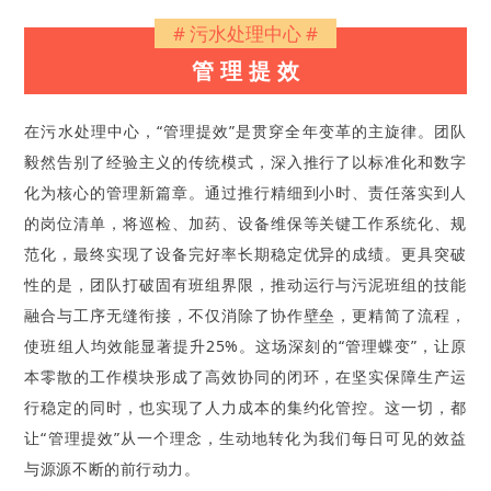
# 污水处理中心 #
管 理 提 效
在污水处理中心，“管理提效”是贯穿全年变革的主旋律。团队
毅然告别了经验主义的传统模式，深入推行了以标准化和数字
化为核心的管理新篇章。通过推行精细到小时、责任落实到人
的岗位清单，将巡检、加药、设备维保等关键工作系统化、规
范化，最终实现了设备完好率长期稳定优异的成绩。更具突破
性的是，团队打破固有班组界限，推动运行与污泥班组的技能
融合与工序无缝衔接，不仅消除了协作壁垒，更精简了流程，
使班组人均效能显著提升25%。这场深刻的“管理蝶变”，让原
本零散的工作模块形成了高效协同的闭环，在坚实保障生产运
行稳定的同时，也实现了人力成本的集约化管控。这一切，都
让“管理提效”从一个理念，生动地转化为我们每日可见的效益
与源源不断的前行动力。