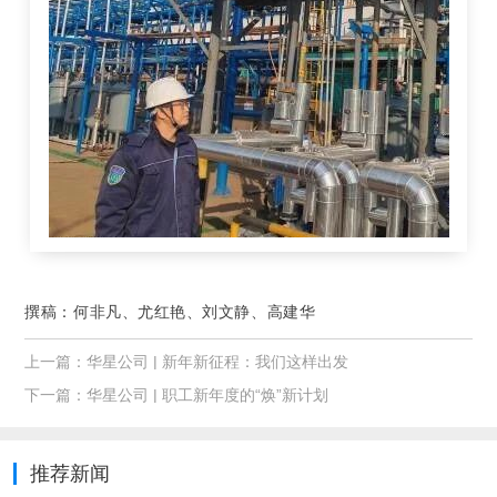
撰稿：
何非凡、尤红艳、刘文静、高建华
上一篇：
华星公司 | 新年新征程：我们这样出发
下一篇：
华星公司 | 职工新年度的“焕”新计划
推荐新闻