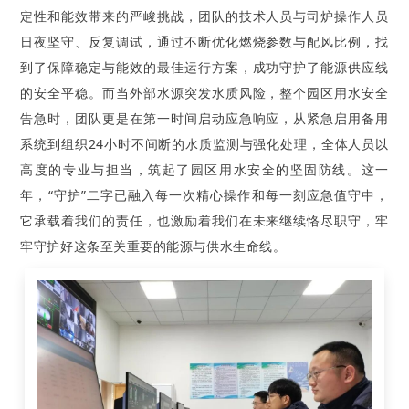
定性和能效带来的严峻挑战，团队的技术人员与司炉操作人员
日夜坚守、反复调试，通过不断优化燃烧参数与配风比例，找
到了保障稳定与能效的最佳运行方案，成功守护了能源供应线
的安全平稳。而当外部水源突发水质风险，整个园区用水安全
告急时，团队更是在第一时间启动应急响应，从紧急启用备用
系统到组织24小时不间断的水质监测与强化处理，全体人员以
高度的专业与担当，筑起了园区用水安全的坚固防线。这一
年，“守护”二字已融入每一次精心操作和每一刻应急值守中，
它承载着我们的责任，也激励着我们在未来继续恪尽职守，牢
牢守护好这条至关重要的能源与供水生命线。