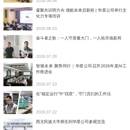
2026.08.04
凝聚共识明方向 领航未来启新程 | 华星公司举行文
化力专项培训
2026.08.03
奋斗者之歌：一人守质量大门，一人拓市场新局
2026.07.28
智驱未来 聚势同行｜华星公司召开2026年度AI工
作推进会
2026.07.23
在“稳定运行”中“找茬”，守门员们的工作法
2026.07.22
西北民族大学师生到华星公司参观交流