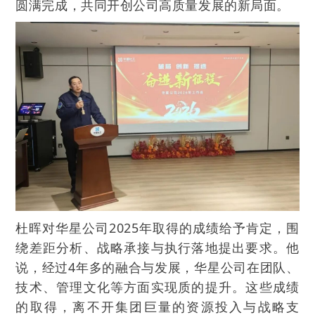
圆满完成，共同开创公司高质量发展的新局面。
杜晖对华星公司2025年取得的成绩给予肯定，围
绕差距分析、战略承接与执行落地提出要求。他
说，经过4年多的融合与发展，华星公司在团队、
技术、管理文化等方面实现质的提升。这些成绩
的取得，离不开集团巨量的资源投入与战略支