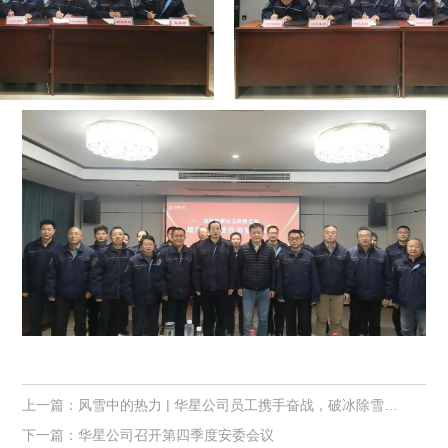
上一篇：
风雪中的热力 | 华星公司员工携手奋战，破冰除雪保安全
下一篇：
华星公司召开第四季度安委会议