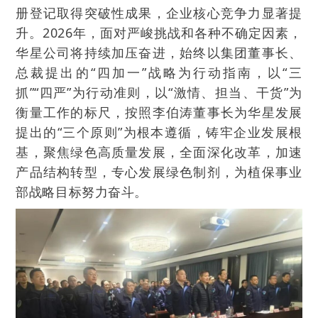
册登记取得突破性成果，企业核心竞争力显著提
升。2026年，面对严峻挑战和各种不确定因素，
华星公司将持续加压奋进，始终以集团董事长、
总裁提出的“四加一”战略为行动指南，以“三
抓”“四严”为行动准则，以“激情、担当、干货”为
衡量工作的标尺，按照李伯涛董事长为华星发展
提出的“三个原则”为根本遵循，铸牢企业发展根
基，聚焦绿色高质量发展，全面深化改革，加速
产品结构转型，专心发展绿色制剂，为植保事业
部战略目标努力奋斗。