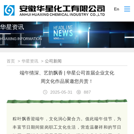
En
切
换
导
华星资讯
航
HUAXING INFORMATION
首页
华星资讯
公司新闻
端午情深、艺韵飘香 | 华星公司首届企业文化
周文化作品展邀您共赏！
2025-05-31
887
粽叶飘香迎端午，文化润心聚合力。值此端午佳节，为
丰富节日期间留岗职工文化生活，营造温馨祥和的节日