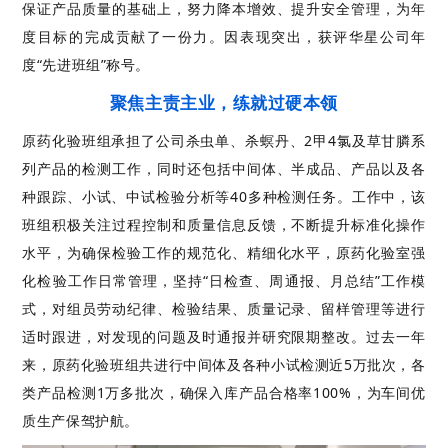
保证产品质量的基础上，努力降本增效、提升安全管理，为年
度目标的完成贡献了一份力。因表现突出，获评华星公司年
度“先进班组”称号。
聚焦主责主业，练就过硬本领
原药化验班组承担了公司杀虫单、杀螟丹、2甲4氯及草甘膦系
列产品的检测工作，同时还包括中间体、半成品、产品以及各
种跟踪、小试、中试检验分析等40多种检测任务。工作中，该
班组积极关注过程控制和质量信息反馈，不断提升标准化操作
水平，为确保检验工作的规范化、精细化水平，原药化验室强
化检验工作日常管理，坚持“日检查、周通报、月总结”工作模
式，对组员劳动纪律、检验结果、质量记录、留样管理等进行
适时跟进，对发现的问题及时通报并研究限期整改。过去一年
来，原药化验班组共进行中间体及各种小试检测近5万批次，各
类产品检测1万多批次，确保入库产品合格率100%，为车间优
质生产保驾护航。