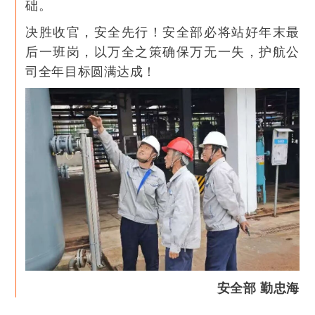
础。
决胜收官，安全先行！安全部必将站好年末最
后一班岗，以万全之策确保万无一失，护航公
司全年目标圆满达成！
安全部 勤忠海