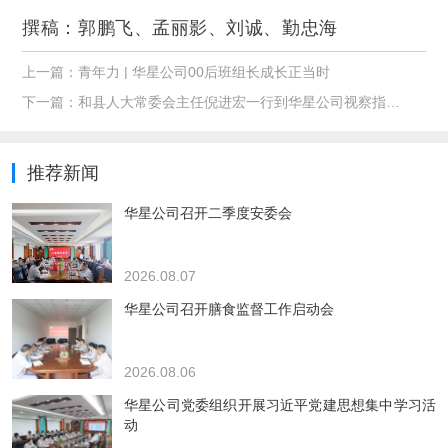
撰稿：郭鹏飞、孟丽影、刘诚、勤忠海
上一篇：
青年力 | 华星公司00后班组长成长正当时
下一篇：
和县人大常委会主任倪进宏一行到华星公司视察指导人民武装工作
推荐新闻
华星公司召开二季度安委会
2026.08.07
华星公司召开膳食监督工作启动会
2026.08.06
华星公司党委组织开展习近平党建思想集中学习活
动