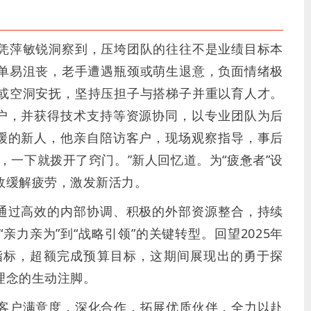
凭萍敏锐洞察到，压垮团队的往往不是业绩目标本
单易沮丧，老手遭遇瓶颈或萌生退意，负面情绪极
或空洞安抚，坚持压担子与搭梯子并重以育人才。
客户，并获得技术支持等资源协同，以专业团队为后
迟缓的新人，他亲自陪访客户，现场观察指导，事后
，一下就拨开了窍门。”新人回忆道。为“疲惫者”设
效缓解疲劳，激发新活力。
他通过高效的内部协调、积极的外部资源整合，持续
力亲为”到“战略引领”的关键转型。回望2025年
指标，超额完成预算目标，这期间展现出的勇于探
理念的生动注脚。
客户满意度，深化合作，拓展优质伙伴，全力以赴