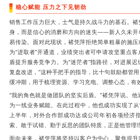
稳心赋能 压力之下见韧劲
销售工作压力巨大，士气是持久战斗力的基石。褚
身，而是信心的消磨和方向的迷失——新人久未开
易传染。面对此现状，褚凭萍拒绝简单粗暴的施压
为“进取者”开通道，业绩突出者可申请攻坚重点
盾提升服务竞争力。为“迷茫者”指路径，对进展
复盘改进，“这种手把手的指导，比十句鼓励都管用
缓冲期，用于梳理资源、学习充电、调整心态，有
“我的角色就是做团队的坚实后盾。”褚凭萍说。
为一线业务赋能。在此过程中，他也成功实现了从“亲
上半年，对外合作部成功达成公司年初各项经济
索、敢于试错、勤于反思的团队特质，正是他管理
面向未来，褚凭萍将坚持以客户为中心，聚焦提升